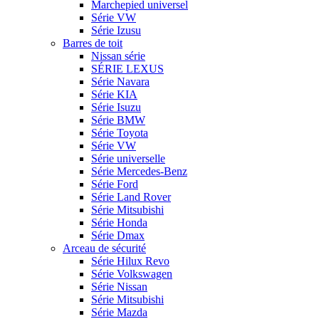
Marchepied universel
Série VW
Série Izusu
Barres de toit
Nissan série
SÉRIE LEXUS
Série Navara
Série KIA
Série Isuzu
Série BMW
Série Toyota
Série VW
Série universelle
Série Mercedes-Benz
Série Ford
Série Land Rover
Série Mitsubishi
Série Honda
Série Dmax
Arceau de sécurité
Série Hilux Revo
Série Volkswagen
Série Nissan
Série Mitsubishi
Série Mazda