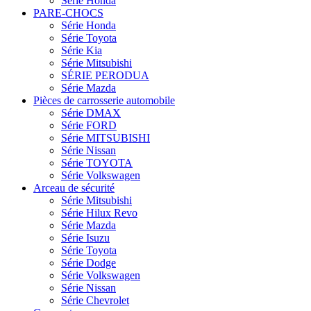
Série Honda
PARE-CHOCS
Série Honda
Série Toyota
Série Kia
Série Mitsubishi
SÉRIE PERODUA
Série Mazda
Pièces de carrosserie automobile
Série DMAX
Série FORD
Série MITSUBISHI
Série Nissan
Série TOYOTA
Série Volkswagen
Arceau de sécurité
Série Mitsubishi
Série Hilux Revo
Série Mazda
Série Isuzu
Série Toyota
Série Dodge
Série Volkswagen
Série Nissan
Série Chevrolet