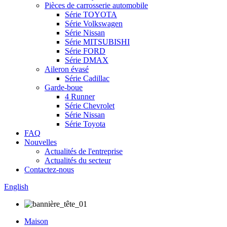
Pièces de carrosserie automobile
Série TOYOTA
Série Volkswagen
Série Nissan
Série MITSUBISHI
Série FORD
Série DMAX
Aileron évasé
Série Cadillac
Garde-boue
4 Runner
Série Chevrolet
Série Nissan
Série Toyota
FAQ
Nouvelles
Actualités de l'entreprise
Actualités du secteur
Contactez-nous
English
Maison