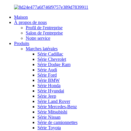
Maison
À propos de nous
Profil de l'entreprise
Salon de l'entreprise
Notre service
Produits
Marches latérales
Série Cadillac
Série Chevrolet
Série Dodge Ram
Série Audi
Série Ford
Série BMW
Série Honda
Série Hyundai
Série Jeep
Série Land Rover
Série Mercedes-Benz
Série Mitsubishi
Série Nissan
Série de camionnettes
Série Toyota