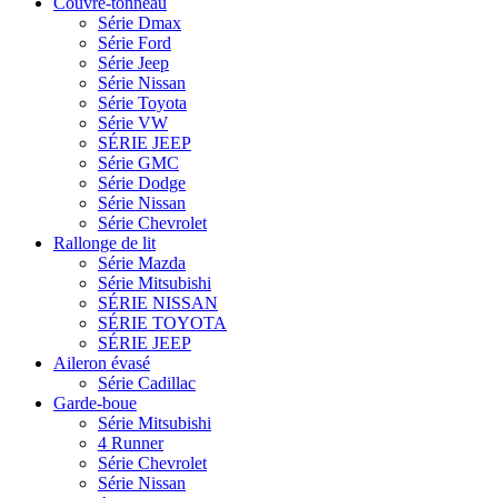
Couvre-tonneau
Série Dmax
Série Ford
Série Jeep
Série Nissan
Série Toyota
Série VW
SÉRIE JEEP
Série GMC
Série Dodge
Série Nissan
Série Chevrolet
Rallonge de lit
Série Mazda
Série Mitsubishi
SÉRIE NISSAN
SÉRIE TOYOTA
SÉRIE JEEP
Aileron évasé
Série Cadillac
Garde-boue
Série Mitsubishi
4 Runner
Série Chevrolet
Série Nissan