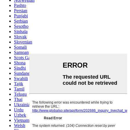
Norwegian
Pashto
Persian
Punjabi
Serbian
Sesotho
Sinhala
Slovak
Slovenian
Somali
Samoan
Scots Gaelic
Shona
Sindhi
Sundanese
Swahili
Tajik
Tamil
Telugu
Thai
Ukrainian
Urdu
Uzbek
Vietnamese
Welsh