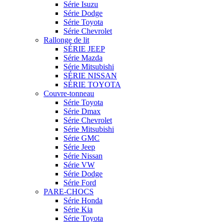
Série Isuzu
Série Dodge
Série Toyota
Série Chevrolet
Rallonge de lit
SÉRIE JEEP
Série Mazda
Série Mitsubishi
SÉRIE NISSAN
SÉRIE TOYOTA
Couvre-tonneau
Série Toyota
Série Dmax
Série Chevrolet
Série Mitsubishi
Série GMC
Série Jeep
Série Nissan
Série VW
Série Dodge
Série Ford
PARE-CHOCS
Série Honda
Série Kia
Série Toyota