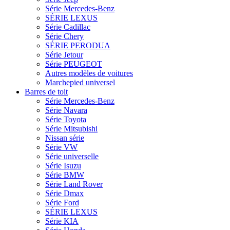
Série Mercedes-Benz
SÉRIE LEXUS
Série Cadillac
Série Chery
SÉRIE PERODUA
Série Jetour
Série PEUGEOT
Autres modèles de voitures
Marchepied universel
Barres de toit
Série Mercedes-Benz
Série Navara
Série Toyota
Série Mitsubishi
Nissan série
Série VW
Série universelle
Série Isuzu
Série BMW
Série Land Rover
Série Dmax
Série Ford
SÉRIE LEXUS
Série KIA