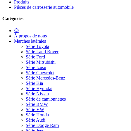
Produits
Pièces de carrosserie automobile
Catégories
😉
À propos de nous
Marches latérales
Série Toyota
Série Land Rover
Série Ford
Série Mitsubishi
Série Izusu
Série Chevrolet
Série Mercedes-Benz
Série Kia
Série Hyundai
Série Nissan
Série de camionnettes
Série BMW
Série VW
Série Honda
Série Audi
Série Dodge Ram
Série Jeep