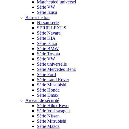
Marchepied universel
Série VW
Série Izusu
Barres de toit
Nissan série
SÉRIE LEXUS
Série Navara
Série KIA
Série Isuzu
Série BMW
Série Toyota
Série VW
Série universelle
Série Mercedes-Benz
Série Ford
Série Land Rover
Série Mitsubishi
Série Honda
Série Dmax
Arceau de sécurité
Série Hilux Revo
Série Volkswagen
Série Nissan
Série Mitsubishi
Série Mazda