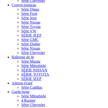
Série Chevrolet
Couvre-tonneau
Série Dmax
Série Ford
Série Jeep
Série Nissan
Série Toyota
Série VW
SÉRIE JEEP
Série GMC
Série Dodge
Série Nissan
Série Chevrolet
Rallonge de lit
Série Mazda
Série Mitsubishi
SÉRIE NISSAN
SÉRIE TOYOTA
SÉRIE JEEP
Aileron évasé
Série Cadillac
Garde-boue
Série Mitsubishi
4 Runner
Série Chevrolet