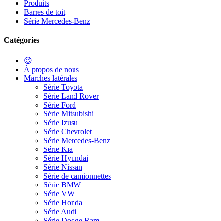
Produits
Barres de toit
Série Mercedes-Benz
Catégories
😉
À propos de nous
Marches latérales
Série Toyota
Série Land Rover
Série Ford
Série Mitsubishi
Série Izusu
Série Chevrolet
Série Mercedes-Benz
Série Kia
Série Hyundai
Série Nissan
Série de camionnettes
Série BMW
Série VW
Série Honda
Série Audi
Série Dodge Ram