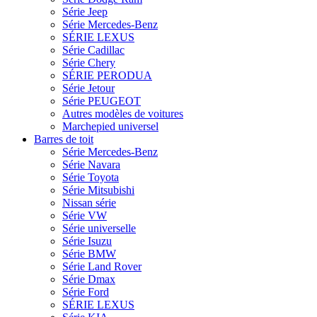
Série Jeep
Série Mercedes-Benz
SÉRIE LEXUS
Série Cadillac
Série Chery
SÉRIE PERODUA
Série Jetour
Série PEUGEOT
Autres modèles de voitures
Marchepied universel
Barres de toit
Série Mercedes-Benz
Série Navara
Série Toyota
Série Mitsubishi
Nissan série
Série VW
Série universelle
Série Isuzu
Série BMW
Série Land Rover
Série Dmax
Série Ford
SÉRIE LEXUS