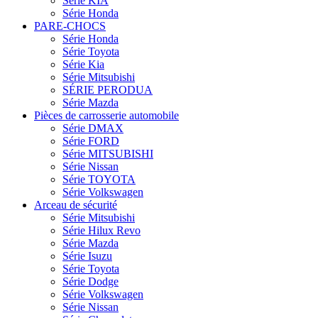
Série KIA
Série Honda
PARE-CHOCS
Série Honda
Série Toyota
Série Kia
Série Mitsubishi
SÉRIE PERODUA
Série Mazda
Pièces de carrosserie automobile
Série DMAX
Série FORD
Série MITSUBISHI
Série Nissan
Série TOYOTA
Série Volkswagen
Arceau de sécurité
Série Mitsubishi
Série Hilux Revo
Série Mazda
Série Isuzu
Série Toyota
Série Dodge
Série Volkswagen
Série Nissan