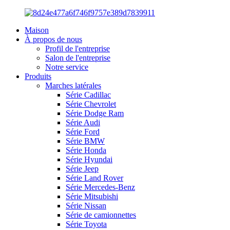
Maison
À propos de nous
Profil de l'entreprise
Salon de l'entreprise
Notre service
Produits
Marches latérales
Série Cadillac
Série Chevrolet
Série Dodge Ram
Série Audi
Série Ford
Série BMW
Série Honda
Série Hyundai
Série Jeep
Série Land Rover
Série Mercedes-Benz
Série Mitsubishi
Série Nissan
Série de camionnettes
Série Toyota