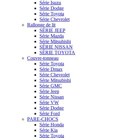
Série Isuzu
Série Dodge
Série Toyota
Série Chevrolet
Rallonge de lit
SÉRIE JEEP
Série Mazda
Série Mitsubishi
SÉRIE NISSAN
SÉRIE TOYOTA
Couvre-tonneau
Série Toyota
Série Dmax
Série Chevrolet
Série Mitsubishi
Série GMC
Série Jeep
Série Nissan
Série VW
Série Dodge
Série Ford
PARE-CHOCS
Série Honda
Série Kia
Série Toyota