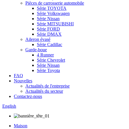
Pièces de carrosserie automobile
Série TOYOTA
Série Volkswagen
Série Nissan
Série MITSUBISHI
Série FORD
Série DMAX
Aileron évasé
Série Cadillac
Garde-boue
4 Runner
Série Chevrolet
Série Nissan
Série Toyota
FAQ
Nouvelles
Actualités de l'entreprise
Actualités du secteur
Contactez-nous
English
Maison