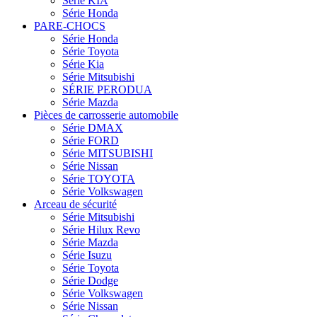
Série KIA
Série Honda
PARE-CHOCS
Série Honda
Série Toyota
Série Kia
Série Mitsubishi
SÉRIE PERODUA
Série Mazda
Pièces de carrosserie automobile
Série DMAX
Série FORD
Série MITSUBISHI
Série Nissan
Série TOYOTA
Série Volkswagen
Arceau de sécurité
Série Mitsubishi
Série Hilux Revo
Série Mazda
Série Isuzu
Série Toyota
Série Dodge
Série Volkswagen
Série Nissan