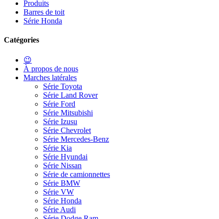
Produits
Barres de toit
Série Honda
Catégories
😉
À propos de nous
Marches latérales
Série Toyota
Série Land Rover
Série Ford
Série Mitsubishi
Série Izusu
Série Chevrolet
Série Mercedes-Benz
Série Kia
Série Hyundai
Série Nissan
Série de camionnettes
Série BMW
Série VW
Série Honda
Série Audi
Série Dodge Ram