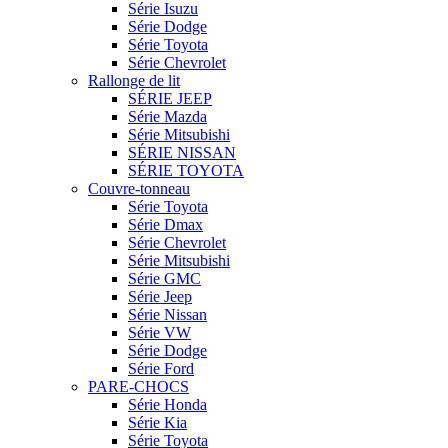
Série Isuzu
Série Dodge
Série Toyota
Série Chevrolet
Rallonge de lit
SÉRIE JEEP
Série Mazda
Série Mitsubishi
SÉRIE NISSAN
SÉRIE TOYOTA
Couvre-tonneau
Série Toyota
Série Dmax
Série Chevrolet
Série Mitsubishi
Série GMC
Série Jeep
Série Nissan
Série VW
Série Dodge
Série Ford
PARE-CHOCS
Série Honda
Série Kia
Série Toyota