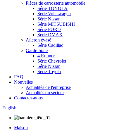
Pièces de carrosserie automobile
Série TOYOTA
Série Volkswagen
Série Nissan
Série MITSUBISHI
Série FORD
Série DMAX
Aileron évasé
Série Cadillac
Garde-boue
4 Runner
Série Chevrolet
Série Nissan
Série Toyota
FAQ
Nouvelles
Actualités de l'entreprise
Actualités du secteur
Contactez-nous
English
Maison