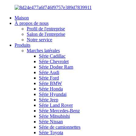
Maison
À propos de nous
Profil de l'entreprise
Salon de l'entreprise
Notre service
Produits
Marches latérales
Série Cadillac
Série Chevrolet
Série Dodge Ram
Série Audi
Série Ford
Série BMW
Série Honda
Série Hyundai
Série Jeep
Série Land Rover
Série Mercedes-Benz
Série Mitsubishi
Série Nissan
Série de camionnettes
Série Toyota