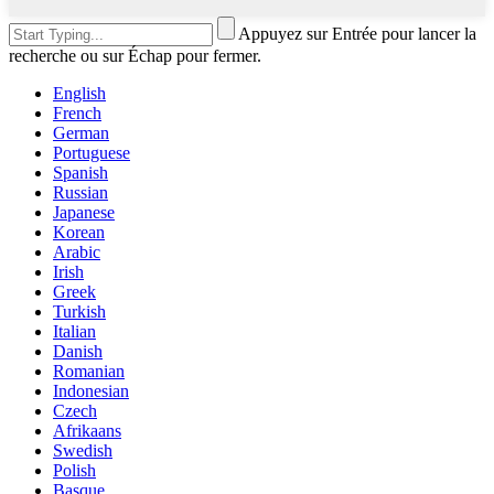
Appuyez sur Entrée pour lancer la
recherche ou sur Échap pour fermer.
English
French
German
Portuguese
Spanish
Russian
Japanese
Korean
Arabic
Irish
Greek
Turkish
Italian
Danish
Romanian
Indonesian
Czech
Afrikaans
Swedish
Polish
Basque