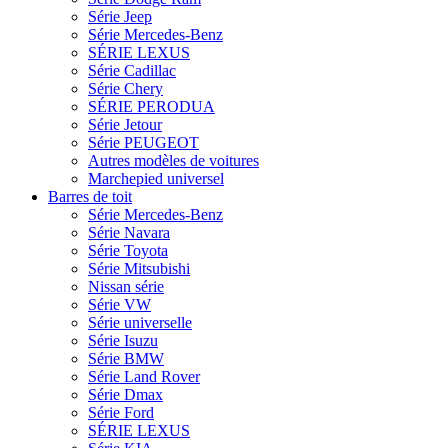
Série Jeep
Série Mercedes-Benz
SÉRIE LEXUS
Série Cadillac
Série Chery
SÉRIE PERODUA
Série Jetour
Série PEUGEOT
Autres modèles de voitures
Marchepied universel
Barres de toit
Série Mercedes-Benz
Série Navara
Série Toyota
Série Mitsubishi
Nissan série
Série VW
Série universelle
Série Isuzu
Série BMW
Série Land Rover
Série Dmax
Série Ford
SÉRIE LEXUS