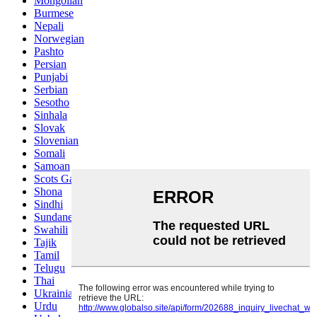
Mongolian
Burmese
Nepali
Norwegian
Pashto
Persian
Punjabi
Serbian
Sesotho
Sinhala
Slovak
Slovenian
Somali
Samoan
Scots Gaelic
Shona
Sindhi
Sundanese
Swahili
Tajik
Tamil
Telugu
Thai
Ukrainian
Urdu