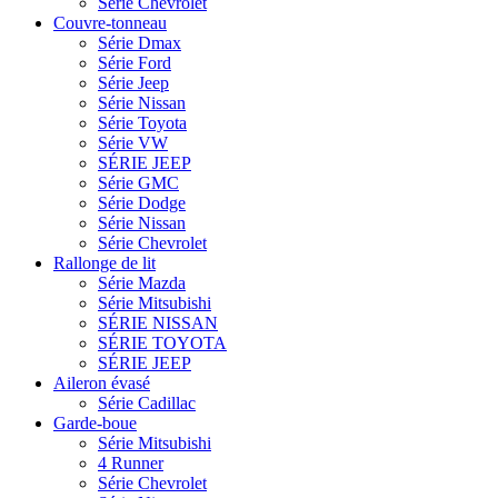
Série Chevrolet
Couvre-tonneau
Série Dmax
Série Ford
Série Jeep
Série Nissan
Série Toyota
Série VW
SÉRIE JEEP
Série GMC
Série Dodge
Série Nissan
Série Chevrolet
Rallonge de lit
Série Mazda
Série Mitsubishi
SÉRIE NISSAN
SÉRIE TOYOTA
SÉRIE JEEP
Aileron évasé
Série Cadillac
Garde-boue
Série Mitsubishi
4 Runner
Série Chevrolet