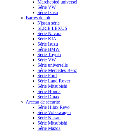
Marchepied universel
Série VW
Série Izusu
Barres de toit
Nissan série
SÉRIE LEXUS
Série Navara
Série KIA
Série Isuzu
Série BMW
Série Toyota
Série VW
Série universelle
Série Mercedes-Benz
Série Ford
Série Land Rover
Série Mitsubishi
Série Honda
Série Dmax
Arceau de sécurité
Série Hilux Revo
Série Volkswagen
Série Nissan
Série Mitsubishi
Série Mazda