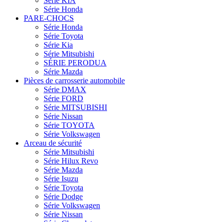
Série KIA
Série Honda
PARE-CHOCS
Série Honda
Série Toyota
Série Kia
Série Mitsubishi
SÉRIE PERODUA
Série Mazda
Pièces de carrosserie automobile
Série DMAX
Série FORD
Série MITSUBISHI
Série Nissan
Série TOYOTA
Série Volkswagen
Arceau de sécurité
Série Mitsubishi
Série Hilux Revo
Série Mazda
Série Isuzu
Série Toyota
Série Dodge
Série Volkswagen
Série Nissan