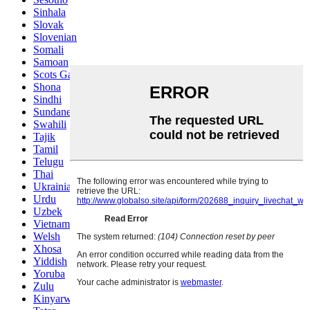
Sinhala
Slovak
Slovenian
Somali
Samoan
Scots Gaelic
Shona
Sindhi
Sundanese
Swahili
Tajik
Tamil
Telugu
Thai
Ukrainian
Urdu
Uzbek
Vietnamese
Welsh
Xhosa
Yiddish
Yoruba
Zulu
Kinyarwanda