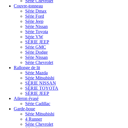
Série Chevrolet
Couvre-tonneau
Série Dmax
Série Ford
Série Jeep
Série Nissan
Série Toyota
Série VW
SÉRIE JEEP
Série GMC
Série Dodge
Série Nissan
Série Chevrolet
Rallonge de lit
Série Mazda
Série Mitsubishi
SÉRIE NISSAN
SÉRIE TOYOTA
SÉRIE JEEP
Aileron évasé
Série Cadillac
Garde-boue
Série Mitsubishi
4 Runner
Série Chevrolet