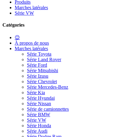
Produits
Marches latérales
Série VW
Catégories
😉
À propos de nous
Marches latérales
Série Toyota
Série Land Rover
Série Ford
Série Mitsubishi
Série Izusu
Série Chevrolet
Série Mercedes-Benz
Série Kia
Série Hyundai
Série Nissan
Série de camionnettes
Série BMW
Série VW
Série Honda
Série Audi
Série Dodge Ram