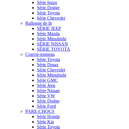
Série Isuzu
Série Dodge
Série Toyota
Série Chevrolet
Rallonge de lit
SÉRIE JEEP
Série Mazda
Série Mitsubishi
SÉRIE NISSAN
SÉRIE TOYOTA
Couvre-tonneau
Série Toyota
Série Dmax
Série Chevrolet
Série Mitsubishi
Série GMC
Série Jeep
Série Nissan
Série VW
Série Dodge
Série Ford
PARE-CHOCS
Série Honda
Série Kia
Série Toyota