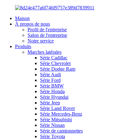
Maison
À propos de nous
Profil de l'entreprise
Salon de l'entreprise
Notre service
Produits
Marches latérales
Série Cadillac
Série Chevrolet
Série Dodge Ram
Série Audi
Série Ford
Série BMW
Série Honda
Série Hyundai
Série Jeep
Série Land Rover
Série Mercedes-Benz
Série Mitsubishi
Série Nissan
Série de camionnettes
Série Toyota