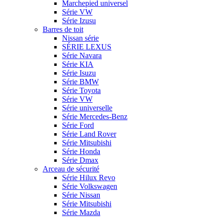
Marchepied universel
Série VW
Série Izusu
Barres de toit
Nissan série
SÉRIE LEXUS
Série Navara
Série KIA
Série Isuzu
Série BMW
Série Toyota
Série VW
Série universelle
Série Mercedes-Benz
Série Ford
Série Land Rover
Série Mitsubishi
Série Honda
Série Dmax
Arceau de sécurité
Série Hilux Revo
Série Volkswagen
Série Nissan
Série Mitsubishi
Série Mazda