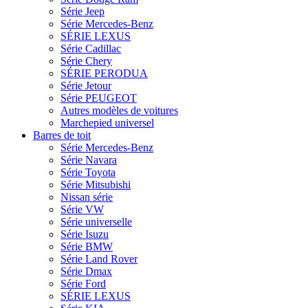
Série Jeep
Série Mercedes-Benz
SÉRIE LEXUS
Série Cadillac
Série Chery
SÉRIE PERODUA
Série Jetour
Série PEUGEOT
Autres modèles de voitures
Marchepied universel
Barres de toit
Série Mercedes-Benz
Série Navara
Série Toyota
Série Mitsubishi
Nissan série
Série VW
Série universelle
Série Isuzu
Série BMW
Série Land Rover
Série Dmax
Série Ford
SÉRIE LEXUS