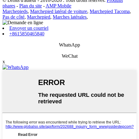
© Droits d'auteur - 2010-2026 : Tous droits réservés.
Produits
phares
-
Plan du site
-
AMP Mobile
Marchepieds
,
Marchepied latéral de voiture
,
Marchepied Tacoma
,
Pas de côté
,
Marchepied
,
Marches latérales
,
Envoyer un courriel
+8615850465840
WhatsApp
WeChat
x