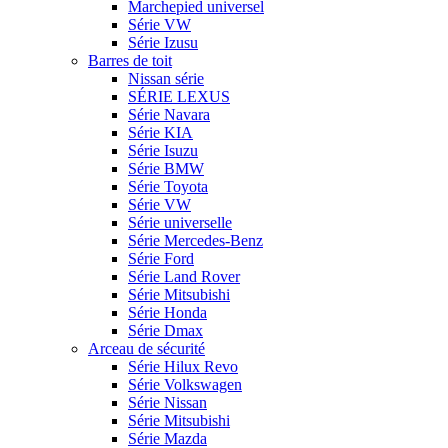
Marchepied universel
Série VW
Série Izusu
Barres de toit
Nissan série
SÉRIE LEXUS
Série Navara
Série KIA
Série Isuzu
Série BMW
Série Toyota
Série VW
Série universelle
Série Mercedes-Benz
Série Ford
Série Land Rover
Série Mitsubishi
Série Honda
Série Dmax
Arceau de sécurité
Série Hilux Revo
Série Volkswagen
Série Nissan
Série Mitsubishi
Série Mazda