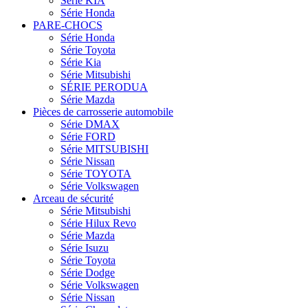
Série KIA
Série Honda
PARE-CHOCS
Série Honda
Série Toyota
Série Kia
Série Mitsubishi
SÉRIE PERODUA
Série Mazda
Pièces de carrosserie automobile
Série DMAX
Série FORD
Série MITSUBISHI
Série Nissan
Série TOYOTA
Série Volkswagen
Arceau de sécurité
Série Mitsubishi
Série Hilux Revo
Série Mazda
Série Isuzu
Série Toyota
Série Dodge
Série Volkswagen
Série Nissan