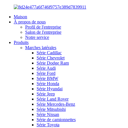
Maison
À propos de nous
Profil de l'entreprise
Salon de l'entreprise
Notre service
Produits
Marches latérales
Série Cadillac
Série Chevrolet
Série Dodge Ram
Série Audi
Série Ford
Série BMW
Série Honda
Série Hyundai
Série Jeep
Série Land Rover
Série Mercedes-Benz
Série Mitsubishi
Série Nissan
Série de camionnettes
Série Toyota