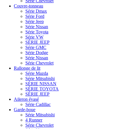
Série Chevrolet
Couvre-tonneau
Série Dmax
Série Ford
Série Jeep
Série Nissan
Série Toyota
Série VW
SÉRIE JEEP
Série GMC
Série Dodge
Série Nissan
Série Chevrolet
Rallonge de lit
Série Mazda
Série Mitsubishi
SÉRIE NISSAN
SÉRIE TOYOTA
SÉRIE JEEP
Aileron évasé
Série Cadillac
Garde-boue
Série Mitsubishi
4 Runner
Série Chevrolet