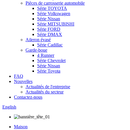
Pièces de carrosserie automobile
Série TOYOTA
Série Volkswagen
Série Nissan
Série MITSUBISHI
Série FORD
Série DMAX
Aileron évasé
Série Cadillac
Garde-boue
4 Runner
Série Chevrolet
Série Nissan
Série Toyota
FAQ
Nouvelles
Actualités de l'entreprise
Actualités du secteur
Contactez-nous
English
Maison