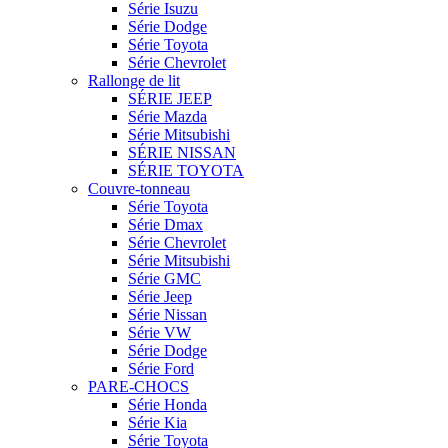
Série Isuzu
Série Dodge
Série Toyota
Série Chevrolet
Rallonge de lit
SÉRIE JEEP
Série Mazda
Série Mitsubishi
SÉRIE NISSAN
SÉRIE TOYOTA
Couvre-tonneau
Série Toyota
Série Dmax
Série Chevrolet
Série Mitsubishi
Série GMC
Série Jeep
Série Nissan
Série VW
Série Dodge
Série Ford
PARE-CHOCS
Série Honda
Série Kia
Série Toyota