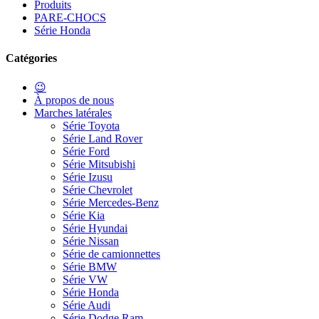
Produits
PARE-CHOCS
Série Honda
Catégories
😉
À propos de nous
Marches latérales
Série Toyota
Série Land Rover
Série Ford
Série Mitsubishi
Série Izusu
Série Chevrolet
Série Mercedes-Benz
Série Kia
Série Hyundai
Série Nissan
Série de camionnettes
Série BMW
Série VW
Série Honda
Série Audi
Série Dodge Ram