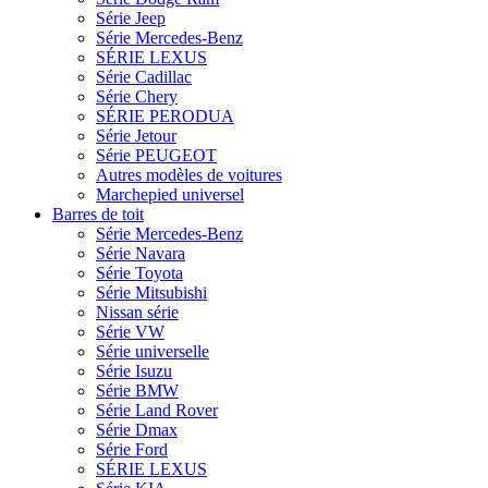
Série Jeep
Série Mercedes-Benz
SÉRIE LEXUS
Série Cadillac
Série Chery
SÉRIE PERODUA
Série Jetour
Série PEUGEOT
Autres modèles de voitures
Marchepied universel
Barres de toit
Série Mercedes-Benz
Série Navara
Série Toyota
Série Mitsubishi
Nissan série
Série VW
Série universelle
Série Isuzu
Série BMW
Série Land Rover
Série Dmax
Série Ford
SÉRIE LEXUS