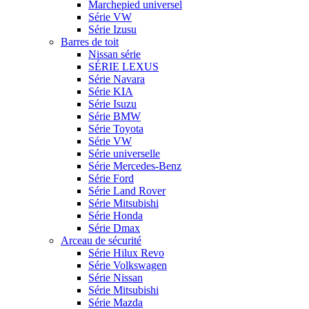
Marchepied universel
Série VW
Série Izusu
Barres de toit
Nissan série
SÉRIE LEXUS
Série Navara
Série KIA
Série Isuzu
Série BMW
Série Toyota
Série VW
Série universelle
Série Mercedes-Benz
Série Ford
Série Land Rover
Série Mitsubishi
Série Honda
Série Dmax
Arceau de sécurité
Série Hilux Revo
Série Volkswagen
Série Nissan
Série Mitsubishi
Série Mazda