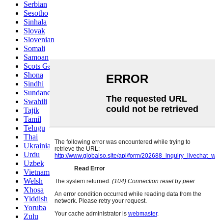
Serbian
Sesotho
Sinhala
Slovak
Slovenian
Somali
Samoan
Scots Gaelic
Shona
Sindhi
Sundanese
Swahili
Tajik
Tamil
Telugu
Thai
Ukrainian
Urdu
Uzbek
Vietnamese
Welsh
Xhosa
Yiddish
Yoruba
Zulu