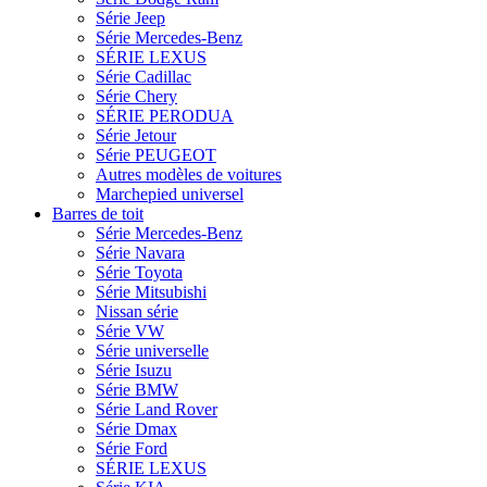
Série Jeep
Série Mercedes-Benz
SÉRIE LEXUS
Série Cadillac
Série Chery
SÉRIE PERODUA
Série Jetour
Série PEUGEOT
Autres modèles de voitures
Marchepied universel
Barres de toit
Série Mercedes-Benz
Série Navara
Série Toyota
Série Mitsubishi
Nissan série
Série VW
Série universelle
Série Isuzu
Série BMW
Série Land Rover
Série Dmax
Série Ford
SÉRIE LEXUS