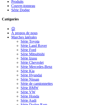
Produits
Couvre-tonneau
Série Dodge
Catégories
😉
À propos de nous
Marches latérales
Série Toyota
Série Land Rover
Série Ford
Série Mitsubishi
Série Izusu
Série Chevrolet
Série Mercedes-Benz
Série Kia
Série Hyundai
Série Nissan
Série de camionnettes
Série BMW
Série VW
Série Honda
Série Audi
Série Dodge Ram