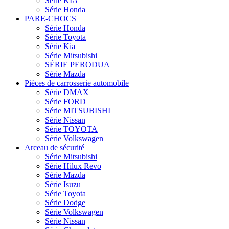
Série KIA
Série Honda
PARE-CHOCS
Série Honda
Série Toyota
Série Kia
Série Mitsubishi
SÉRIE PERODUA
Série Mazda
Pièces de carrosserie automobile
Série DMAX
Série FORD
Série MITSUBISHI
Série Nissan
Série TOYOTA
Série Volkswagen
Arceau de sécurité
Série Mitsubishi
Série Hilux Revo
Série Mazda
Série Isuzu
Série Toyota
Série Dodge
Série Volkswagen
Série Nissan