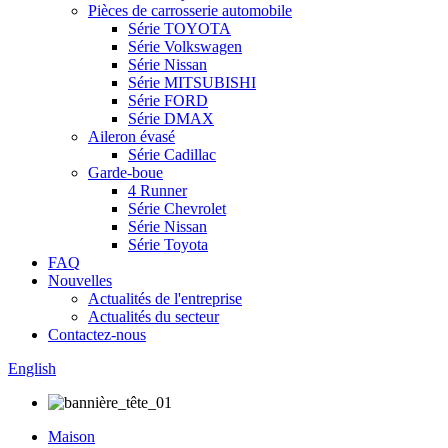
Pièces de carrosserie automobile
Série TOYOTA
Série Volkswagen
Série Nissan
Série MITSUBISHI
Série FORD
Série DMAX
Aileron évasé
Série Cadillac
Garde-boue
4 Runner
Série Chevrolet
Série Nissan
Série Toyota
FAQ
Nouvelles
Actualités de l'entreprise
Actualités du secteur
Contactez-nous
English
Maison