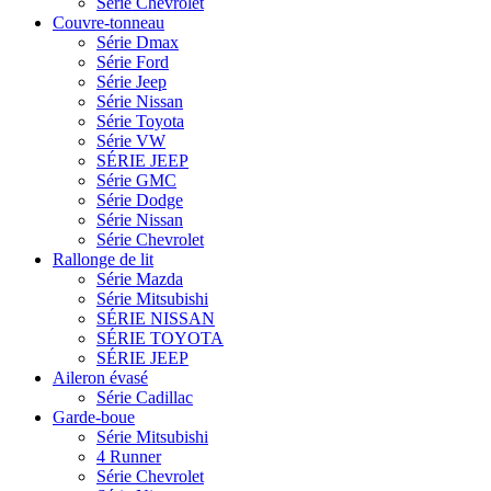
Série Chevrolet
Couvre-tonneau
Série Dmax
Série Ford
Série Jeep
Série Nissan
Série Toyota
Série VW
SÉRIE JEEP
Série GMC
Série Dodge
Série Nissan
Série Chevrolet
Rallonge de lit
Série Mazda
Série Mitsubishi
SÉRIE NISSAN
SÉRIE TOYOTA
SÉRIE JEEP
Aileron évasé
Série Cadillac
Garde-boue
Série Mitsubishi
4 Runner
Série Chevrolet