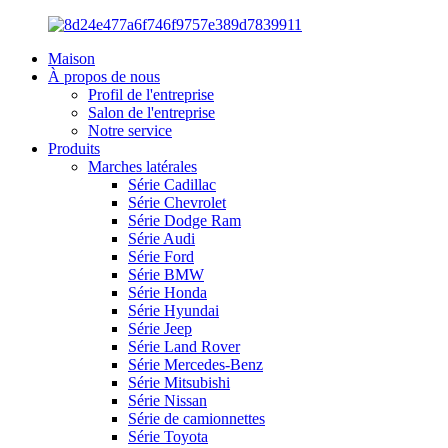
Maison
À propos de nous
Profil de l'entreprise
Salon de l'entreprise
Notre service
Produits
Marches latérales
Série Cadillac
Série Chevrolet
Série Dodge Ram
Série Audi
Série Ford
Série BMW
Série Honda
Série Hyundai
Série Jeep
Série Land Rover
Série Mercedes-Benz
Série Mitsubishi
Série Nissan
Série de camionnettes
Série Toyota