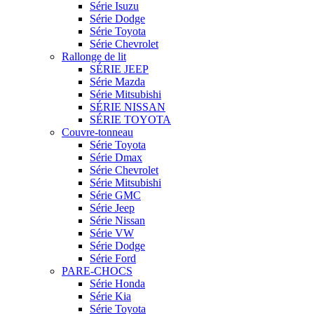
Série Isuzu
Série Dodge
Série Toyota
Série Chevrolet
Rallonge de lit
SÉRIE JEEP
Série Mazda
Série Mitsubishi
SÉRIE NISSAN
SÉRIE TOYOTA
Couvre-tonneau
Série Toyota
Série Dmax
Série Chevrolet
Série Mitsubishi
Série GMC
Série Jeep
Série Nissan
Série VW
Série Dodge
Série Ford
PARE-CHOCS
Série Honda
Série Kia
Série Toyota