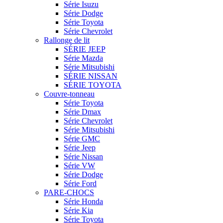
Série Isuzu
Série Dodge
Série Toyota
Série Chevrolet
Rallonge de lit
SÉRIE JEEP
Série Mazda
Série Mitsubishi
SÉRIE NISSAN
SÉRIE TOYOTA
Couvre-tonneau
Série Toyota
Série Dmax
Série Chevrolet
Série Mitsubishi
Série GMC
Série Jeep
Série Nissan
Série VW
Série Dodge
Série Ford
PARE-CHOCS
Série Honda
Série Kia
Série Toyota