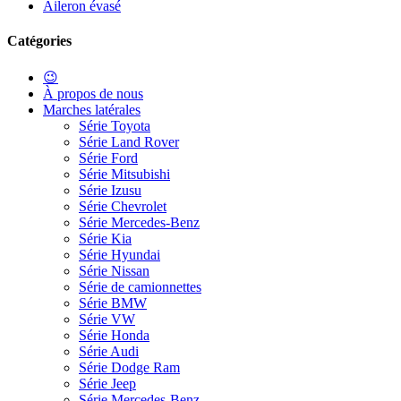
Aileron évasé
Catégories
😉
À propos de nous
Marches latérales
Série Toyota
Série Land Rover
Série Ford
Série Mitsubishi
Série Izusu
Série Chevrolet
Série Mercedes-Benz
Série Kia
Série Hyundai
Série Nissan
Série de camionnettes
Série BMW
Série VW
Série Honda
Série Audi
Série Dodge Ram
Série Jeep
Série Mercedes-Benz