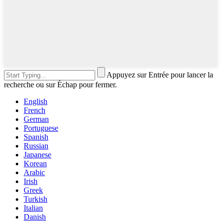
Appuyez sur Entrée pour lancer la
recherche ou sur Échap pour fermer.
English
French
German
Portuguese
Spanish
Russian
Japanese
Korean
Arabic
Irish
Greek
Turkish
Italian
Danish