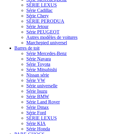
SÉRIE LEXUS
Série Cadillac
Série Chery
SÉRIE PERODUA
Série Jetour
Série PEUGEOT
Autres modèles de voitures
Marchepied universel
Barres de toit
Série Mercedes-Benz
Série Navara
Série Toyota
Série Mitsubishi
Nissan série
Série VW
Série universelle
Série Isuzu
Série BMW
Série Land Rover
Série Dmax
Série Ford
SÉRIE LEXUS
Série KIA
Série Honda