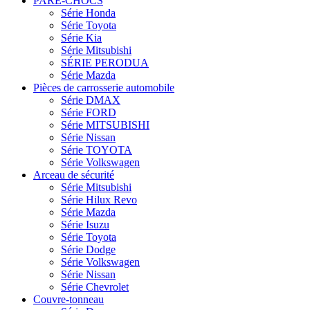
PARE-CHOCS
Série Honda
Série Toyota
Série Kia
Série Mitsubishi
SÉRIE PERODUA
Série Mazda
Pièces de carrosserie automobile
Série DMAX
Série FORD
Série MITSUBISHI
Série Nissan
Série TOYOTA
Série Volkswagen
Arceau de sécurité
Série Mitsubishi
Série Hilux Revo
Série Mazda
Série Isuzu
Série Toyota
Série Dodge
Série Volkswagen
Série Nissan
Série Chevrolet
Couvre-tonneau