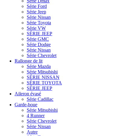
Série Dmax
Série Ford
Série Jeep
Série Nissan
Série Toyota
Série VW
SÉRIE JEEP
Série GMC
Série Dodge
Série Nissan
Série Chevrolet
Rallonge de lit
Série Mazda
Série Mitsubishi
SÉRIE NISSAN
SÉRIE TOYOTA
SÉRIE JEEP
Aileron évasé
Série Cadillac
Garde-boue
Série Mitsubishi
4 Runner
Série Chevrolet
Série Nissan
Autre