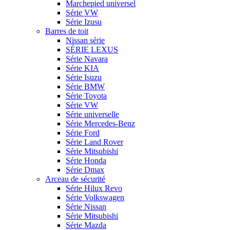
Marchepied universel
Série VW
Série Izusu
Barres de toit
Nissan série
SÉRIE LEXUS
Série Navara
Série KIA
Série Isuzu
Série BMW
Série Toyota
Série VW
Série universelle
Série Mercedes-Benz
Série Ford
Série Land Rover
Série Mitsubishi
Série Honda
Série Dmax
Arceau de sécurité
Série Hilux Revo
Série Volkswagen
Série Nissan
Série Mitsubishi
Série Mazda