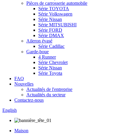
Pièces de carrosserie automobile
Série TOYOTA
Série Volkswagen
Série Nissan
Série MITSUBISHI
Série FORD
Série DMAX
Aileron évasé
Série Cadillac
Garde-boue
4 Runner
Série Chevrolet
Série Nissan
Série Toyota
FAQ
Nouvelles
Actualités de l'entreprise
Actualités du secteur
Contactez-nous
English
Maison