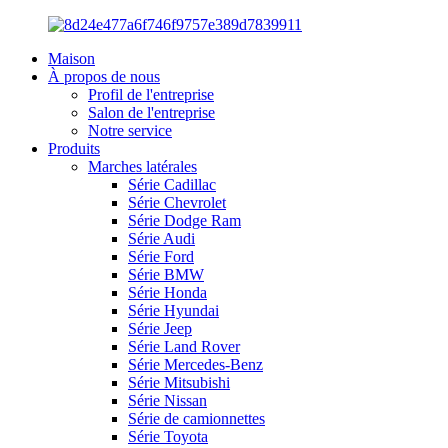
Maison
À propos de nous
Profil de l'entreprise
Salon de l'entreprise
Notre service
Produits
Marches latérales
Série Cadillac
Série Chevrolet
Série Dodge Ram
Série Audi
Série Ford
Série BMW
Série Honda
Série Hyundai
Série Jeep
Série Land Rover
Série Mercedes-Benz
Série Mitsubishi
Série Nissan
Série de camionnettes
Série Toyota