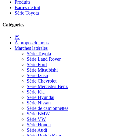
Produits
Barres de toit
Série Toyota
Catégories
😉
À propos de nous
Marches latérales
Série Toyota
Série Land Rover
Série Ford
Série Mitsubishi
Série Izusu
Série Chevrolet
Série Mercedes-Benz
Série Kia
Série Hyundai
Série Nissan
Série de camionnettes
Série BMW
Série VW
Série Honda
Série Audi
Série Dodge Ram