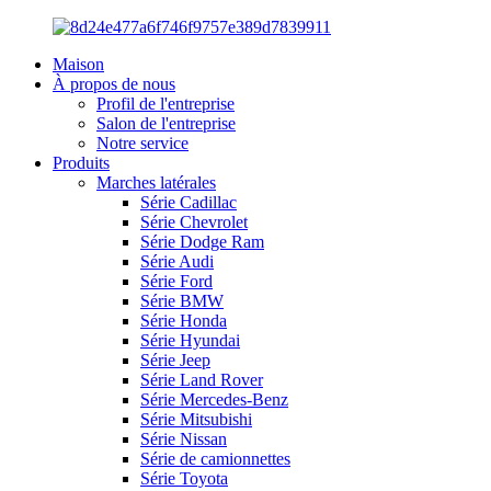
Maison
À propos de nous
Profil de l'entreprise
Salon de l'entreprise
Notre service
Produits
Marches latérales
Série Cadillac
Série Chevrolet
Série Dodge Ram
Série Audi
Série Ford
Série BMW
Série Honda
Série Hyundai
Série Jeep
Série Land Rover
Série Mercedes-Benz
Série Mitsubishi
Série Nissan
Série de camionnettes
Série Toyota