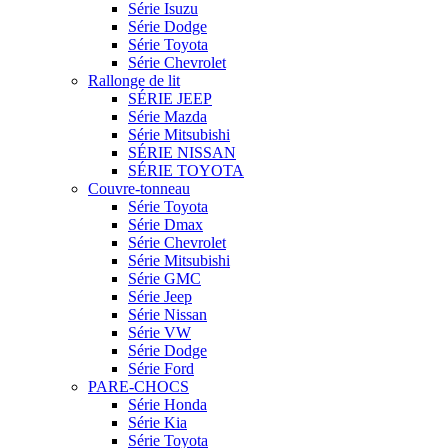
Série Isuzu
Série Dodge
Série Toyota
Série Chevrolet
Rallonge de lit
SÉRIE JEEP
Série Mazda
Série Mitsubishi
SÉRIE NISSAN
SÉRIE TOYOTA
Couvre-tonneau
Série Toyota
Série Dmax
Série Chevrolet
Série Mitsubishi
Série GMC
Série Jeep
Série Nissan
Série VW
Série Dodge
Série Ford
PARE-CHOCS
Série Honda
Série Kia
Série Toyota