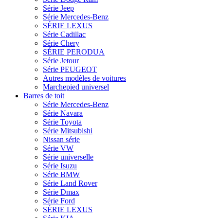
Série Jeep
Série Mercedes-Benz
SÉRIE LEXUS
Série Cadillac
Série Chery
SÉRIE PERODUA
Série Jetour
Série PEUGEOT
Autres modèles de voitures
Marchepied universel
Barres de toit
Série Mercedes-Benz
Série Navara
Série Toyota
Série Mitsubishi
Nissan série
Série VW
Série universelle
Série Isuzu
Série BMW
Série Land Rover
Série Dmax
Série Ford
SÉRIE LEXUS