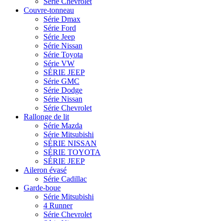
Série Chevrolet
Couvre-tonneau
Série Dmax
Série Ford
Série Jeep
Série Nissan
Série Toyota
Série VW
SÉRIE JEEP
Série GMC
Série Dodge
Série Nissan
Série Chevrolet
Rallonge de lit
Série Mazda
Série Mitsubishi
SÉRIE NISSAN
SÉRIE TOYOTA
SÉRIE JEEP
Aileron évasé
Série Cadillac
Garde-boue
Série Mitsubishi
4 Runner
Série Chevrolet