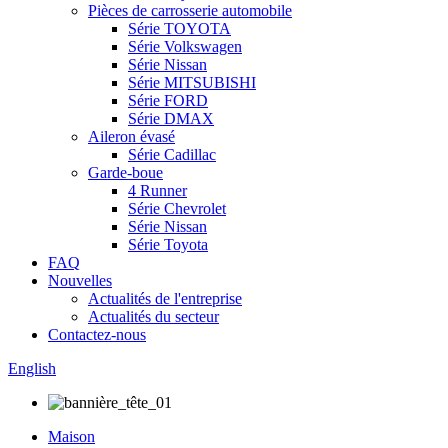
Pièces de carrosserie automobile
Série TOYOTA
Série Volkswagen
Série Nissan
Série MITSUBISHI
Série FORD
Série DMAX
Aileron évasé
Série Cadillac
Garde-boue
4 Runner
Série Chevrolet
Série Nissan
Série Toyota
FAQ
Nouvelles
Actualités de l'entreprise
Actualités du secteur
Contactez-nous
English
Maison