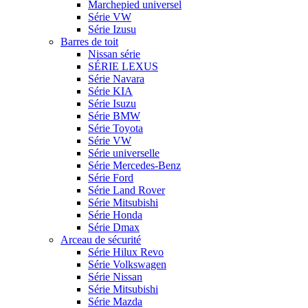
Marchepied universel
Série VW
Série Izusu
Barres de toit
Nissan série
SÉRIE LEXUS
Série Navara
Série KIA
Série Isuzu
Série BMW
Série Toyota
Série VW
Série universelle
Série Mercedes-Benz
Série Ford
Série Land Rover
Série Mitsubishi
Série Honda
Série Dmax
Arceau de sécurité
Série Hilux Revo
Série Volkswagen
Série Nissan
Série Mitsubishi
Série Mazda