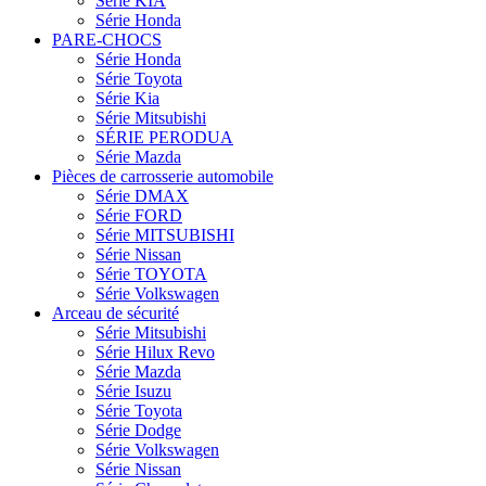
Série KIA
Série Honda
PARE-CHOCS
Série Honda
Série Toyota
Série Kia
Série Mitsubishi
SÉRIE PERODUA
Série Mazda
Pièces de carrosserie automobile
Série DMAX
Série FORD
Série MITSUBISHI
Série Nissan
Série TOYOTA
Série Volkswagen
Arceau de sécurité
Série Mitsubishi
Série Hilux Revo
Série Mazda
Série Isuzu
Série Toyota
Série Dodge
Série Volkswagen
Série Nissan