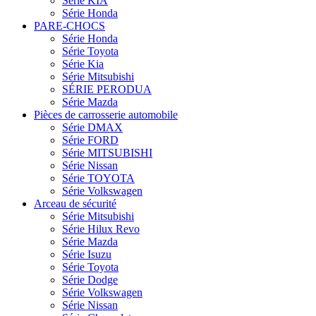
Série KIA
Série Honda
PARE-CHOCS
Série Honda
Série Toyota
Série Kia
Série Mitsubishi
SÉRIE PERODUA
Série Mazda
Pièces de carrosserie automobile
Série DMAX
Série FORD
Série MITSUBISHI
Série Nissan
Série TOYOTA
Série Volkswagen
Arceau de sécurité
Série Mitsubishi
Série Hilux Revo
Série Mazda
Série Isuzu
Série Toyota
Série Dodge
Série Volkswagen
Série Nissan