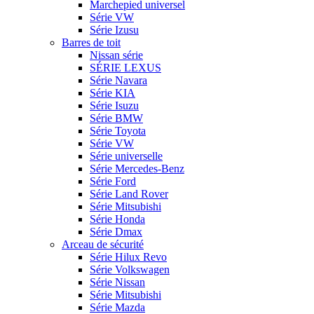
Marchepied universel
Série VW
Série Izusu
Barres de toit
Nissan série
SÉRIE LEXUS
Série Navara
Série KIA
Série Isuzu
Série BMW
Série Toyota
Série VW
Série universelle
Série Mercedes-Benz
Série Ford
Série Land Rover
Série Mitsubishi
Série Honda
Série Dmax
Arceau de sécurité
Série Hilux Revo
Série Volkswagen
Série Nissan
Série Mitsubishi
Série Mazda