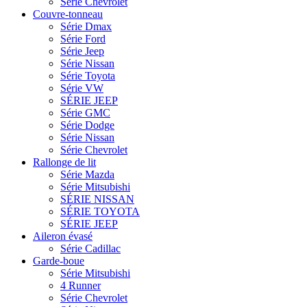
Série Chevrolet
Couvre-tonneau
Série Dmax
Série Ford
Série Jeep
Série Nissan
Série Toyota
Série VW
SÉRIE JEEP
Série GMC
Série Dodge
Série Nissan
Série Chevrolet
Rallonge de lit
Série Mazda
Série Mitsubishi
SÉRIE NISSAN
SÉRIE TOYOTA
SÉRIE JEEP
Aileron évasé
Série Cadillac
Garde-boue
Série Mitsubishi
4 Runner
Série Chevrolet