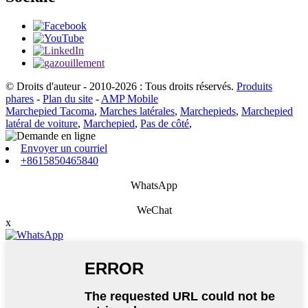
© Droits d'auteur - 2010-2026 : Tous droits réservés.
Produits
phares
-
Plan du site
-
AMP Mobile
Marchepied Tacoma
,
Marches latérales
,
Marchepieds
,
Marchepied
latéral de voiture
,
Marchepied
,
Pas de côté
,
Envoyer un courriel
+8615850465840
WhatsApp
WeChat
x