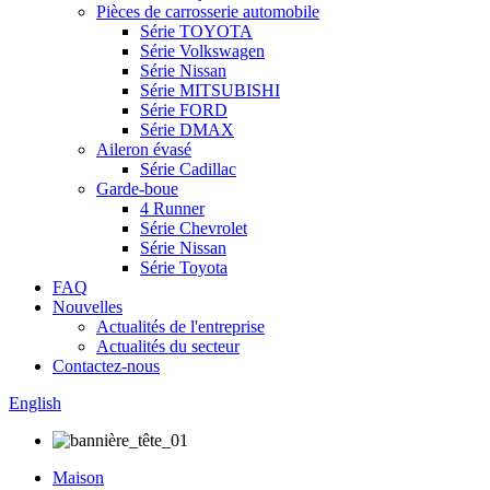
Pièces de carrosserie automobile
Série TOYOTA
Série Volkswagen
Série Nissan
Série MITSUBISHI
Série FORD
Série DMAX
Aileron évasé
Série Cadillac
Garde-boue
4 Runner
Série Chevrolet
Série Nissan
Série Toyota
FAQ
Nouvelles
Actualités de l'entreprise
Actualités du secteur
Contactez-nous
English
Maison