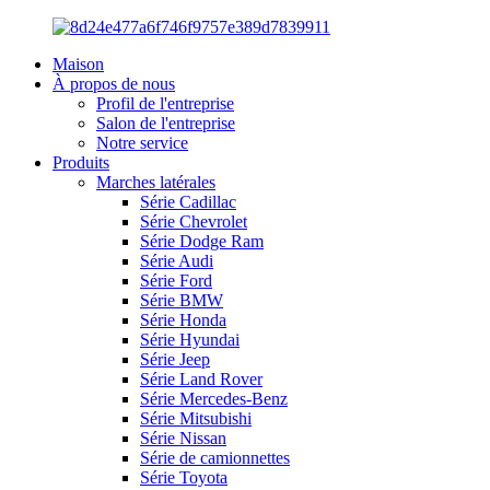
Maison
À propos de nous
Profil de l'entreprise
Salon de l'entreprise
Notre service
Produits
Marches latérales
Série Cadillac
Série Chevrolet
Série Dodge Ram
Série Audi
Série Ford
Série BMW
Série Honda
Série Hyundai
Série Jeep
Série Land Rover
Série Mercedes-Benz
Série Mitsubishi
Série Nissan
Série de camionnettes
Série Toyota