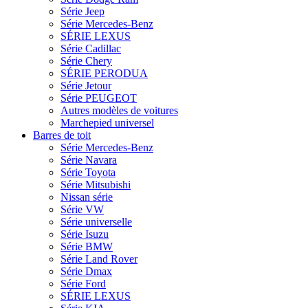
Série Jeep
Série Mercedes-Benz
SÉRIE LEXUS
Série Cadillac
Série Chery
SÉRIE PERODUA
Série Jetour
Série PEUGEOT
Autres modèles de voitures
Marchepied universel
Barres de toit
Série Mercedes-Benz
Série Navara
Série Toyota
Série Mitsubishi
Nissan série
Série VW
Série universelle
Série Isuzu
Série BMW
Série Land Rover
Série Dmax
Série Ford
SÉRIE LEXUS