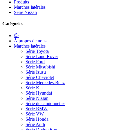
Produits
Marches latérales
Série Nissan
Catégories
😉
À propos de nous
Marches latérales
Série Toyota
Série Land Rover
Série Ford
Série Mitsubishi
Série Izusu
Série Chevrolet
Série Mercedes-Benz
Série Kia
Série Hyundai
Série Nissan
Série de camionnettes
Série BMW
Série VW
Série Honda
Série Audi
Série Dodge Ram