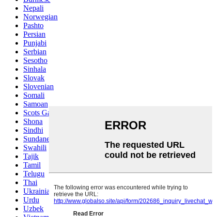
Nepali
Norwegian
Pashto
Persian
Punjabi
Serbian
Sesotho
Sinhala
Slovak
Slovenian
Somali
Samoan
Scots Gaelic
Shona
Sindhi
Sundanese
Swahili
Tajik
Tamil
Telugu
Thai
Ukrainian
Urdu
Uzbek