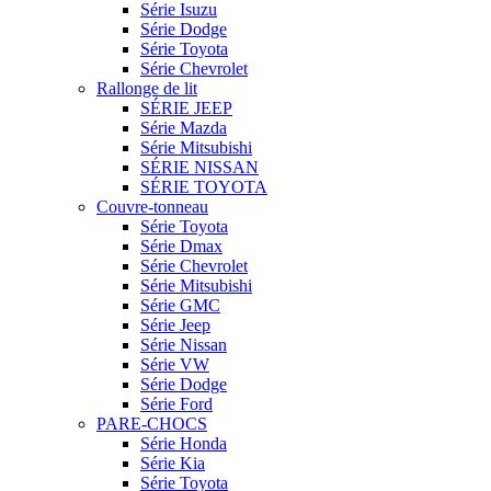
Série Isuzu
Série Dodge
Série Toyota
Série Chevrolet
Rallonge de lit
SÉRIE JEEP
Série Mazda
Série Mitsubishi
SÉRIE NISSAN
SÉRIE TOYOTA
Couvre-tonneau
Série Toyota
Série Dmax
Série Chevrolet
Série Mitsubishi
Série GMC
Série Jeep
Série Nissan
Série VW
Série Dodge
Série Ford
PARE-CHOCS
Série Honda
Série Kia
Série Toyota