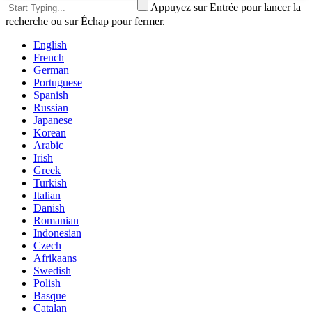
Appuyez sur Entrée pour lancer la
recherche ou sur Échap pour fermer.
English
French
German
Portuguese
Spanish
Russian
Japanese
Korean
Arabic
Irish
Greek
Turkish
Italian
Danish
Romanian
Indonesian
Czech
Afrikaans
Swedish
Polish
Basque
Catalan