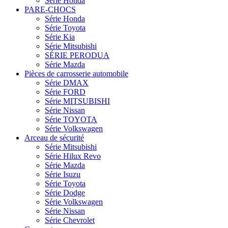
Série Honda
PARE-CHOCS
Série Honda
Série Toyota
Série Kia
Série Mitsubishi
SÉRIE PERODUA
Série Mazda
Pièces de carrosserie automobile
Série DMAX
Série FORD
Série MITSUBISHI
Série Nissan
Série TOYOTA
Série Volkswagen
Arceau de sécurité
Série Mitsubishi
Série Hilux Revo
Série Mazda
Série Isuzu
Série Toyota
Série Dodge
Série Volkswagen
Série Nissan
Série Chevrolet