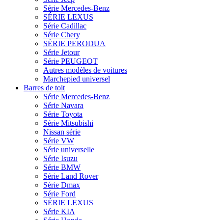
Série Mercedes-Benz
SÉRIE LEXUS
Série Cadillac
Série Chery
SÉRIE PERODUA
Série Jetour
Série PEUGEOT
Autres modèles de voitures
Marchepied universel
Barres de toit
Série Mercedes-Benz
Série Navara
Série Toyota
Série Mitsubishi
Nissan série
Série VW
Série universelle
Série Isuzu
Série BMW
Série Land Rover
Série Dmax
Série Ford
SÉRIE LEXUS
Série KIA