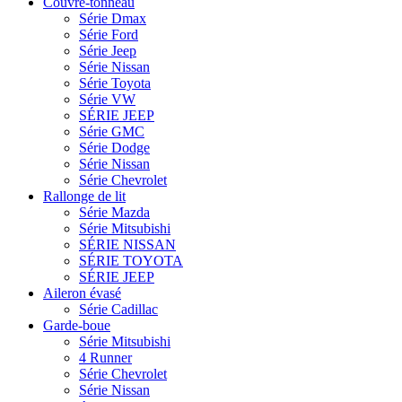
Couvre-tonneau
Série Dmax
Série Ford
Série Jeep
Série Nissan
Série Toyota
Série VW
SÉRIE JEEP
Série GMC
Série Dodge
Série Nissan
Série Chevrolet
Rallonge de lit
Série Mazda
Série Mitsubishi
SÉRIE NISSAN
SÉRIE TOYOTA
SÉRIE JEEP
Aileron évasé
Série Cadillac
Garde-boue
Série Mitsubishi
4 Runner
Série Chevrolet
Série Nissan