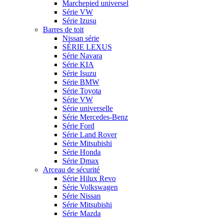
Marchepied universel
Série VW
Série Izusu
Barres de toit
Nissan série
SÉRIE LEXUS
Série Navara
Série KIA
Série Isuzu
Série BMW
Série Toyota
Série VW
Série universelle
Série Mercedes-Benz
Série Ford
Série Land Rover
Série Mitsubishi
Série Honda
Série Dmax
Arceau de sécurité
Série Hilux Revo
Série Volkswagen
Série Nissan
Série Mitsubishi
Série Mazda