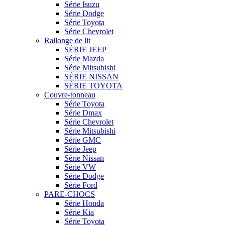
Série Isuzu
Série Dodge
Série Toyota
Série Chevrolet
Rallonge de lit
SÉRIE JEEP
Série Mazda
Série Mitsubishi
SÉRIE NISSAN
SÉRIE TOYOTA
Couvre-tonneau
Série Toyota
Série Dmax
Série Chevrolet
Série Mitsubishi
Série GMC
Série Jeep
Série Nissan
Série VW
Série Dodge
Série Ford
PARE-CHOCS
Série Honda
Série Kia
Série Toyota