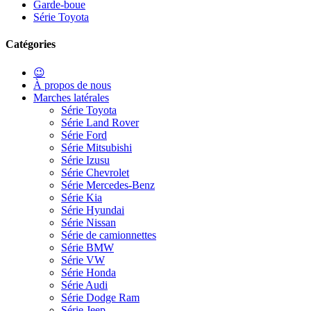
Garde-boue
Série Toyota
Catégories
😉
À propos de nous
Marches latérales
Série Toyota
Série Land Rover
Série Ford
Série Mitsubishi
Série Izusu
Série Chevrolet
Série Mercedes-Benz
Série Kia
Série Hyundai
Série Nissan
Série de camionnettes
Série BMW
Série VW
Série Honda
Série Audi
Série Dodge Ram
Série Jeep