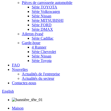
Pièces de carrosserie automobile
Série TOYOTA
Série Volkswagen
Série Nissan
Série MITSUBISHI
Série FORD
Série DMAX
Aileron évasé
Série Cadillac
Garde-boue
4 Runner
Série Chevrolet
Série Nissan
Série Toyota
FAQ
Nouvelles
Actualités de l'entreprise
Actualités du secteur
Contactez-nous
English
Maison