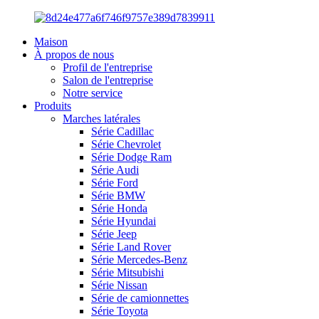
Maison
À propos de nous
Profil de l'entreprise
Salon de l'entreprise
Notre service
Produits
Marches latérales
Série Cadillac
Série Chevrolet
Série Dodge Ram
Série Audi
Série Ford
Série BMW
Série Honda
Série Hyundai
Série Jeep
Série Land Rover
Série Mercedes-Benz
Série Mitsubishi
Série Nissan
Série de camionnettes
Série Toyota