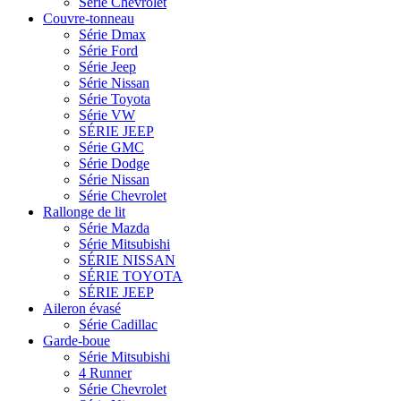
Série Chevrolet
Couvre-tonneau
Série Dmax
Série Ford
Série Jeep
Série Nissan
Série Toyota
Série VW
SÉRIE JEEP
Série GMC
Série Dodge
Série Nissan
Série Chevrolet
Rallonge de lit
Série Mazda
Série Mitsubishi
SÉRIE NISSAN
SÉRIE TOYOTA
SÉRIE JEEP
Aileron évasé
Série Cadillac
Garde-boue
Série Mitsubishi
4 Runner
Série Chevrolet