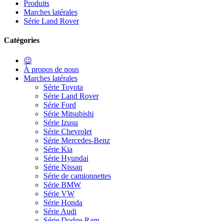
Produits
Marches latérales
Série Land Rover
Catégories
😉
À propos de nous
Marches latérales
Série Toyota
Série Land Rover
Série Ford
Série Mitsubishi
Série Izusu
Série Chevrolet
Série Mercedes-Benz
Série Kia
Série Hyundai
Série Nissan
Série de camionnettes
Série BMW
Série VW
Série Honda
Série Audi
Série Dodge Ram