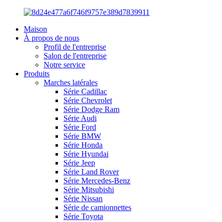
Maison
À propos de nous
Profil de l'entreprise
Salon de l'entreprise
Notre service
Produits
Marches latérales
Série Cadillac
Série Chevrolet
Série Dodge Ram
Série Audi
Série Ford
Série BMW
Série Honda
Série Hyundai
Série Jeep
Série Land Rover
Série Mercedes-Benz
Série Mitsubishi
Série Nissan
Série de camionnettes
Série Toyota