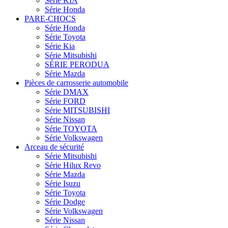
Série KIA
Série Honda
PARE-CHOCS
Série Honda
Série Toyota
Série Kia
Série Mitsubishi
SÉRIE PERODUA
Série Mazda
Pièces de carrosserie automobile
Série DMAX
Série FORD
Série MITSUBISHI
Série Nissan
Série TOYOTA
Série Volkswagen
Arceau de sécurité
Série Mitsubishi
Série Hilux Revo
Série Mazda
Série Isuzu
Série Toyota
Série Dodge
Série Volkswagen
Série Nissan