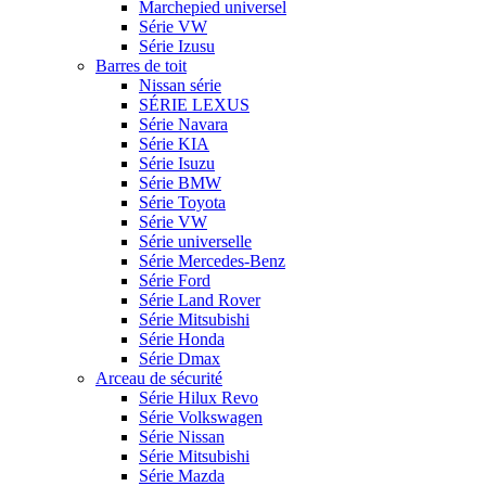
Marchepied universel
Série VW
Série Izusu
Barres de toit
Nissan série
SÉRIE LEXUS
Série Navara
Série KIA
Série Isuzu
Série BMW
Série Toyota
Série VW
Série universelle
Série Mercedes-Benz
Série Ford
Série Land Rover
Série Mitsubishi
Série Honda
Série Dmax
Arceau de sécurité
Série Hilux Revo
Série Volkswagen
Série Nissan
Série Mitsubishi
Série Mazda