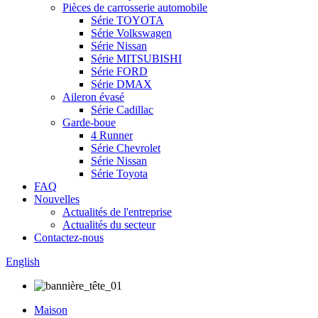
Pièces de carrosserie automobile
Série TOYOTA
Série Volkswagen
Série Nissan
Série MITSUBISHI
Série FORD
Série DMAX
Aileron évasé
Série Cadillac
Garde-boue
4 Runner
Série Chevrolet
Série Nissan
Série Toyota
FAQ
Nouvelles
Actualités de l'entreprise
Actualités du secteur
Contactez-nous
English
Maison