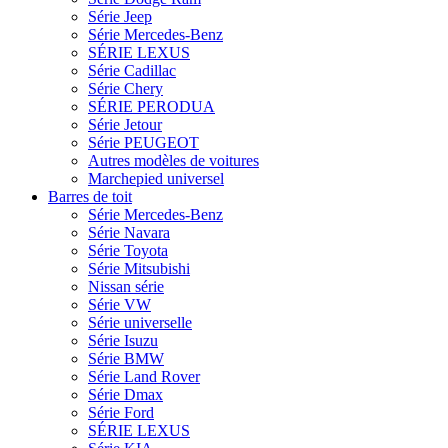
Série Jeep
Série Mercedes-Benz
SÉRIE LEXUS
Série Cadillac
Série Chery
SÉRIE PERODUA
Série Jetour
Série PEUGEOT
Autres modèles de voitures
Marchepied universel
Barres de toit
Série Mercedes-Benz
Série Navara
Série Toyota
Série Mitsubishi
Nissan série
Série VW
Série universelle
Série Isuzu
Série BMW
Série Land Rover
Série Dmax
Série Ford
SÉRIE LEXUS