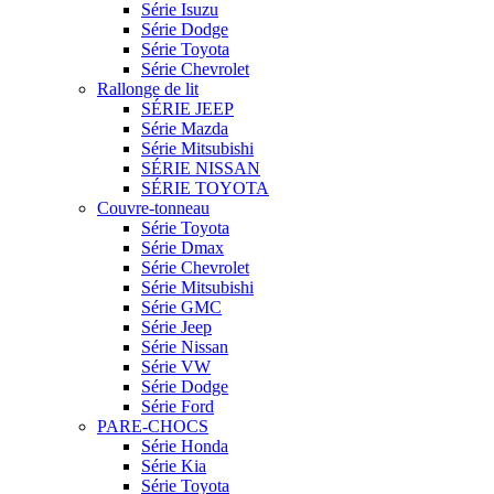
Série Isuzu
Série Dodge
Série Toyota
Série Chevrolet
Rallonge de lit
SÉRIE JEEP
Série Mazda
Série Mitsubishi
SÉRIE NISSAN
SÉRIE TOYOTA
Couvre-tonneau
Série Toyota
Série Dmax
Série Chevrolet
Série Mitsubishi
Série GMC
Série Jeep
Série Nissan
Série VW
Série Dodge
Série Ford
PARE-CHOCS
Série Honda
Série Kia
Série Toyota